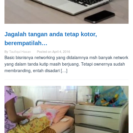
Jagalah tangan anda tetap kotor,
berempatilah…
By
Taufiqul Hasan
Posted on
April 4, 2016
Basic bisnisnya networking yang didalamnya msh banyak network
yang dalam tanda kutip masih berjuang. Tetapi ownernya sudah
membranding, entah disadari […]