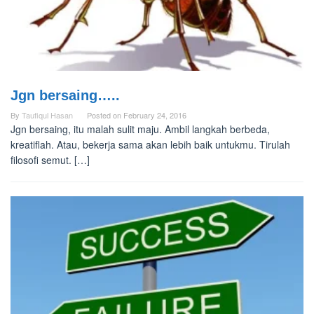
Jgn bersaing…..
By
Taufiqul Hasan
Posted on
February 24, 2016
Jgn bersaing, itu malah sulit maju. Ambil langkah berbeda,
kreatiflah. Atau, bekerja sama akan lebih baik untukmu. Tirulah
filosofi semut. […]