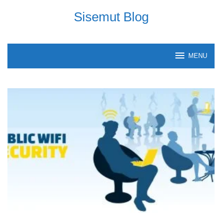
Skip
Sisemut Blog
to
content
MENU
Sisemut
Blog