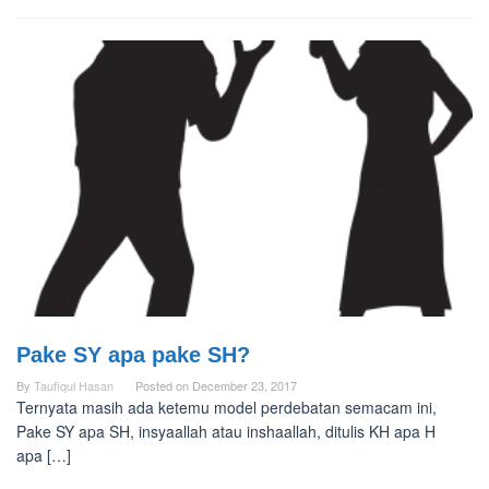
Pake SY apa pake SH?
By
Taufiqul Hasan
Posted on
December 23, 2017
Ternyata masih ada ketemu model perdebatan semacam ini,
Pake SY apa SH, insyaallah atau inshaallah, ditulis KH apa H
apa […]