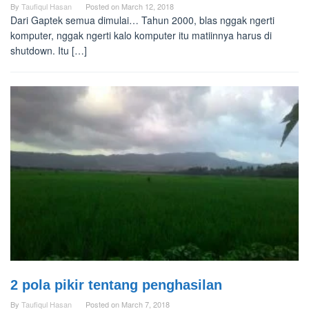
By
Taufiqul Hasan
Posted on
March 12, 2018
Dari Gaptek semua dimulai… Tahun 2000, blas nggak ngerti
komputer, nggak ngerti kalo komputer itu matiinnya harus di
shutdown. Itu […]
2 pola pikir tentang penghasilan
By
Taufiqul Hasan
Posted on
March 7, 2018