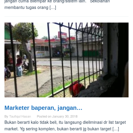
jangan cuma dilempar ke orang/sistem lain. Sekolahan
membantu tugas orang […]
Marketer baperan, jangan…
By
Taufiqul Hasan
Posted on
January 30, 2018
Bukan berarti kalo tidak beli, itu langsung dieliminasi dr list target
market. Yg sering komplen, bukan berarti jg bukan target […]