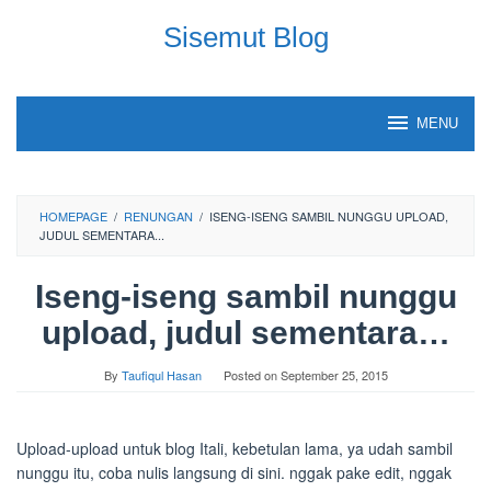
Skip
Sisemut Blog
to
content
MENU
HOMEPAGE
/
RENUNGAN
/
ISENG-ISENG SAMBIL NUNGGU UPLOAD,
JUDUL SEMENTARA...
Iseng-iseng sambil nunggu
upload, judul sementara…
By
Taufiqul Hasan
Posted on
September 25, 2015
Upload-upload untuk blog Itali, kebetulan lama, ya udah sambil
nunggu itu, coba nulis langsung di sini. nggak pake edit, nggak