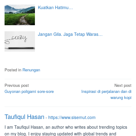
Kuatkan Hatimu…
Jangan Gila. Jaga Tetap Waras…
Posted in
Renungan
Post
Previous post
Next post
Guyonan poligami sore-sore
Inspirasi di perjalanan dan di
navigation
warung kopi
Taufiqul Hasan
-
https://www.sisemut.com
I am Taufiqul Hasan, an author who writes about trending topics
on my blog. I enjoy staying updated with global trends and