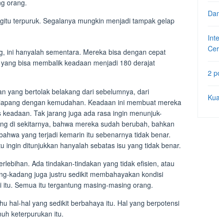
ng orang.
Dam
gitu terpuruk. Segalanya mungkin menjadi tampak gelap
Int
Cer
g, ini hanyalah sementara. Mereka bisa dengan cepat
n yang bisa membalik keadaan menjadi 180 derajat
2 p
n yang bertolak belakang dari sebelumnya, dari
Kua
tu lapang dengan kemudahan. Keadaan ini membuat mereka
s keadaan. Tak jarang juga ada rasa ingin menunjuk-
ang di sekitarnya, bahwa mereka sudah berubah, bahkan
bahwa yang terjadi kemarin itu sebenarnya tidak benar.
u ingin ditunjukkan hanyalah sebatas isu yang tidak benar.
rlebihan. Ada tindakan-tindakan yang tidak efisien, atau
ng-kadang juga justru sedikit membahayakan kondisi
ti itu. Semua itu tergantung masing-masing orang.
hu hal-hal yang sedikit berbahaya itu. Hal yang berpotensi
h keterpurukan itu.