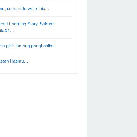
n, so hard to write this…
ernet Learning Story. Sebuah
ita&#…
ola pikir tentang penghasilan
tkan Hatimu…