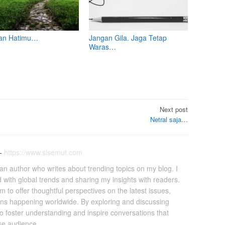
an Hatimu…
Jangan Gila. Jaga Tetap
Waras…
Next post
Netral saja…
-
https://www.sisemut.com
an author who writes about trending topics on my blog. I
 with global trends and sharing my insights with readers.
 to offer thoughtful perspectives on the latest issues,
ons happening worldwide. By exploring and discussing
to foster understanding and inspire conversations that
se audience.