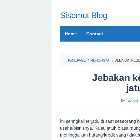
Skip
to
Sisemut Blog
content
Home
Contact
HOMEPAGE
/
RENUNGAN
/
JEBAKAN KEB
Jebakan ke
jat
By
Taufiqul
Ini seringkali terjadi, di saat seseorang
usaha/bisnisnya. Kalau jatuh biasa mung
meninggalkan hutang/kredit yang tidak s