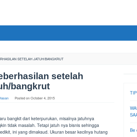
ERHASILAN SETELAH JATUH/BANGKRUT
berhasilan setelah
uh/bangkrut
TIP
 Hasan
Posted on
October 4, 2015
WA
SA
 baru bangkit dari keterpurukan, misalnya jatuhnya
kin tidak masalah. Tetapi jatuh nya bisnis sehingga
Be 
edikit, ini yang dimaksud. Ukuran besar kecilnya hutang