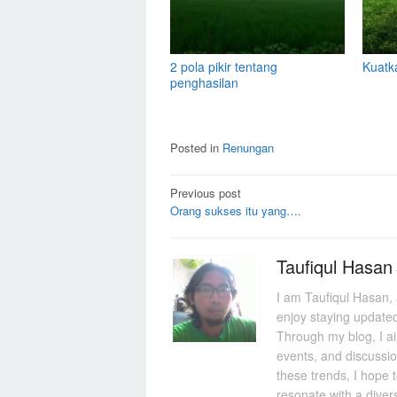
2 pola pikir tentang
Kuatk
penghasilan
Posted in
Renungan
Post
Previous post
Orang sukses itu yang….
navigation
Taufiqul Hasan
I am Taufiqul Hasan, 
enjoy staying updated
Through my blog, I aim
events, and discussi
these trends, I hope 
resonate with a diver