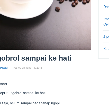
Dam
Int
Cer
2 p
Kua
gobrol sampai ke hati
l Hasan
Posted on
June 11, 2016
menarik…
pi itu ngobrol sampai ke hati.
saja, belum sampai pada tahap ngopi.