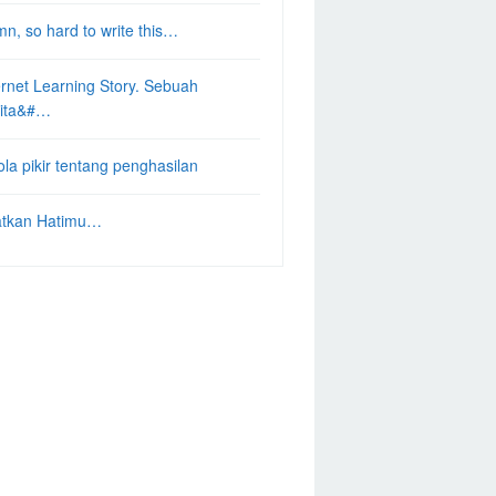
n, so hard to write this…
ernet Learning Story. Sebuah
ita&#…
ola pikir tentang penghasilan
tkan Hatimu…