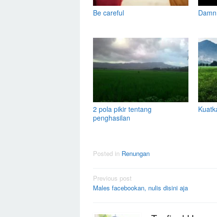
Be careful
Damn,
2 pola pikir tentang
Kuatk
penghasilan
Posted in
Renungan
Post
Previous post
Males facebookan, nulis disini aja
navigation