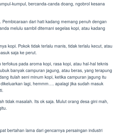
umpul-kumpul, bercanda-canda doang, ngobrol kesana
ah. Pembicaraan dari hati kadang memang penuh dengan
canda melulu sambil ditemani segelas kopi, atau kadang
a kopi. Pokok tidak terlalu manis, tidak terlalu kecut, atau
 masuk saja ke perut.
u terfokus pada aroma kopi, rasa kopi, atau hal-hal teknis
 bubuk banyak campuran jagung, atau beras, yang terapung
ang itulah seni minum kopi, ketika campuran jagung itu
alu dikeluarkan lagi, hemmm…. apalagi jika sudah masuk
i.
 tidak masalah. Its ok saja. Mulut orang desa gini mah,
itu.
at bertahan lama dari gencarnya persaingan industri