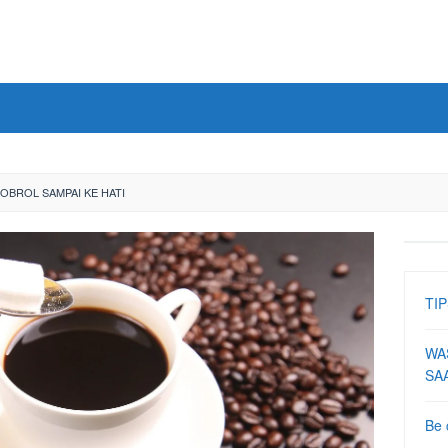
GOBROL SAMPAI KE HATI
TIP
WA
SA
Be 