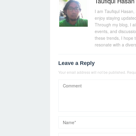
Taufiqul Hasan
I am Taufiqul Hasan, 
enjoy staying updated
Through my blog, I aim
events, and discussi
these trends, I hope 
resonate with a diver
Leave a Reply
Your email address will not be published.
Requi