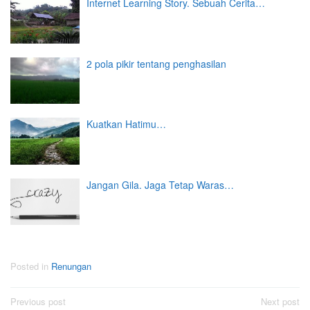
Internet Learning Story. Sebuah Cerita…
2 pola pikir tentang penghasilan
Kuatkan Hatimu…
Jangan Gila. Jaga Tetap Waras…
Posted in
Renungan
Post
Previous post
Next post