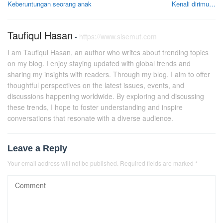
Keberuntungan seorang anak
Kenali dirimu…
navigation
Taufiqul Hasan
-
https://www.sisemut.com
I am Taufiqul Hasan, an author who writes about trending topics
on my blog. I enjoy staying updated with global trends and
sharing my insights with readers. Through my blog, I aim to offer
thoughtful perspectives on the latest issues, events, and
discussions happening worldwide. By exploring and discussing
these trends, I hope to foster understanding and inspire
conversations that resonate with a diverse audience.
Leave a Reply
Your email address will not be published.
Required fields are marked
*