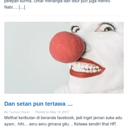
pelepah kurma, Umar menangis dan tidur pun juga meniru
Nabi…. […]
Dan setan pun tertawa …
By
Taufiqul Hasan
Posted on
May 12, 2017
Melihat keributan di beranda facebook, jadi inget jaman suka adu
ayam.. hihi… seru-seru gimana gitu… Ketawa sendiri lihat HP,