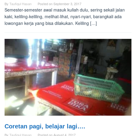
By
Taufiqul Hasan
Posted on
September 3, 2017
Semester-semester awal masuk kuliah dulu, sering sekali jalan
kaki, keliling-keliling, melihat-lihat, nyari-nyari, barangkali ada
lowongan kerja yang bisa dilakukan. Keliling […]
Coretan pagi, belajar lagi….
By
Taufiqul Hasan
Posted on
August 4, 2017