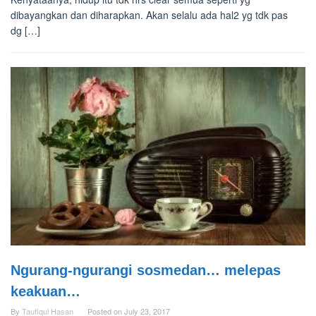
dibayangkan dan diharapkan. Akan selalu ada hal2 yg tdk pas
dg […]
Ngurang-ngurangi sosmedan… melepas
keakuan…
By
Taufiqul Hasan
Posted on
July 23, 2017