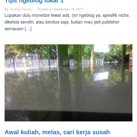
Tips ngeblog lokal 1
By
Taufiqul Hasan
Posted on
September 16, 2017
Lupakan dulu monetize lewat ads. (ini ngeblog ya, spesifik niche,
dikelola sendiri, atau berdua saja, bukan mau jadi publisher
semacam […]
Awal kuliah, melas, cari kerja susah