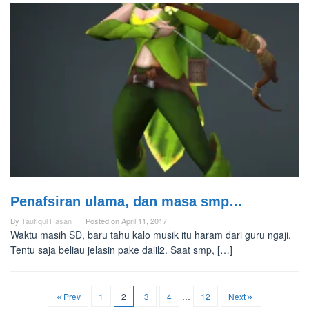
Penafsiran ulama, dan masa smp…
By
Taufiqul Hasan
Posted on
April 11, 2017
Waktu masih SD, baru tahu kalo musik itu haram dari guru ngaji.
Tentu saja beliau jelasin pake dalil2. Saat smp, […]
Prev
1
2
3
4
…
12
Next