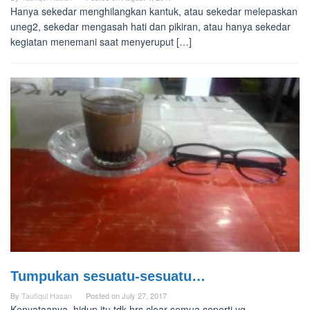
Hanya sekedar menghilangkan kantuk, atau sekedar melepaskan
uneg2, sekedar mengasah hati dan pikiran, atau hanya sekedar
kegiatan menemani saat menyeruput […]
Tumpukan sesuatu-sesuatu…
By
Taufiqul Hasan
Posted on
July 27, 2017
Kenyataanya, hidup itu tdk hrs clear semua seperti yg