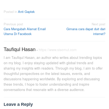
Posted in
Anti Gaptek
Post
Previous post
Next post
Cara Mengubah Alamat Email
Gimana cara dapat duit dari
navigation
Utama Di Facebook
internet?
Taufiqul Hasan
-
https://www.sisemut.com
I am Taufiqul Hasan, an author who writes about trending topics
on my blog. I enjoy staying updated with global trends and
sharing my insights with readers. Through my blog, I aim to offer
thoughtful perspectives on the latest issues, events, and
discussions happening worldwide. By exploring and discussing
these trends, I hope to foster understanding and inspire
conversations that resonate with a diverse audience.
Leave a Reply